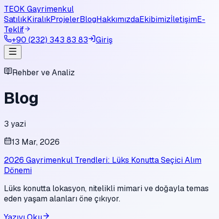
TEOK Gayrimenkul
Satılık
Kiralık
Projeler
Blog
Hakkımızda
Ekibimiz
İletişim
E-
Teklif
+90 (232) 343 83 83
Giriş
Rehber ve Analiz
Blog
3
yazi
13 Mar, 2026
2026 Gayrimenkul Trendleri: Lüks Konutta Seçici Alım
Dönemi
Lüks konutta lokasyon, nitelikli mimari ve doğayla temas
eden yaşam alanları öne çıkıyor.
Yazıyı Oku